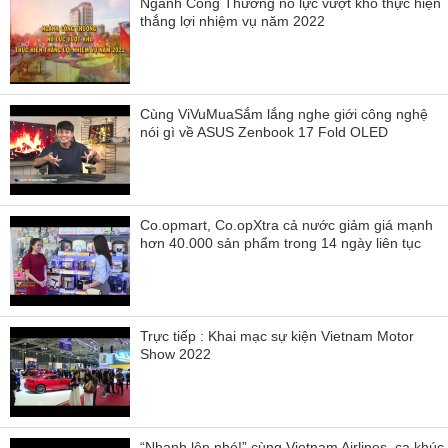
Ngành Công Thương nỗ lực vượt khó thực hiện
thắng lợi nhiệm vụ năm 2022
Cùng ViVuMuaSắm lắng nghe giới công nghệ
nói gì về ASUS Zenbook 17 Fold OLED
Co.opmart, Co.opXtra cả nước giảm giá mạnh
hơn 40.000 sản phẩm trong 14 ngày liên tục
Trực tiếp : Khai mạc sự kiện Vietnam Motor
Show 2022
“Nhanh lên nhé!” cùng Vietnam Airlines, ca khúc