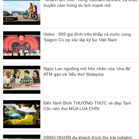
truyền cảm hứng du lịch mạnh mẽ
Video : 999 gia đình trên khắp cả nước cùng
Saigon Co.op xác lập kỷ lục Việt Nam
Ngọc Lan ngưỡng mộ hôn nhân của 'cha đẻ'
ATM gạo và 'tiểu thư' Malaysia
Đến Ninh Bình THƯỞNG THỨC vẻ đẹp Tam
Cốc nên thơ MÙA LÚA CHÍN
HÀNG NGHÌN du khách thích thú trải nghiệm