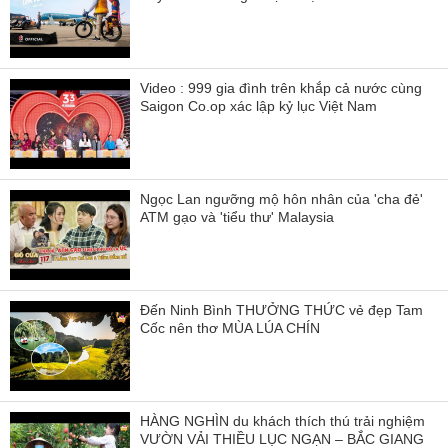
Video : 999 gia đình trên khắp cả nước cùng
Saigon Co.op xác lập kỷ lục Việt Nam
Ngọc Lan ngưỡng mộ hôn nhân của 'cha đẻ'
ATM gạo và 'tiểu thư' Malaysia
Đến Ninh Bình THƯỞNG THỨC vẻ đẹp Tam
Cốc nên thơ MÙA LÚA CHÍN
HÀNG NGHÌN du khách thích thú trải nghiệm
VƯỜN VẢI THIỀU LỤC NGẠN – BẮC GIANG