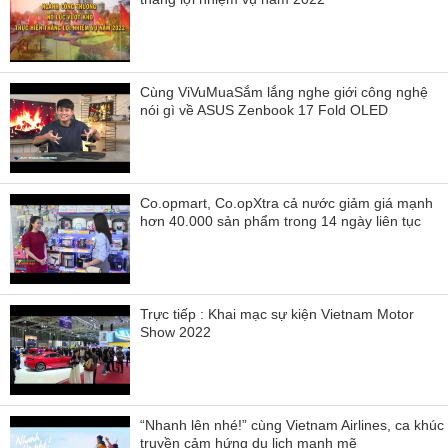
Cùng ViVuMuaSắm lắng nghe giới công nghệ
nói gì về ASUS Zenbook 17 Fold OLED
Co.opmart, Co.opXtra cả nước giảm giá mạnh
hơn 40.000 sản phẩm trong 14 ngày liên tục
Trực tiếp : Khai mạc sự kiện Vietnam Motor
Show 2022
“Nhanh lên nhé!” cùng Vietnam Airlines, ca khúc
truyền cảm hứng du lịch mạnh mẽ