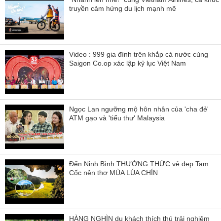
truyền cảm hứng du lịch mạnh mẽ
Video : 999 gia đình trên khắp cả nước cùng
Saigon Co.op xác lập kỷ lục Việt Nam
Ngọc Lan ngưỡng mộ hôn nhân của 'cha đẻ'
ATM gạo và 'tiểu thư' Malaysia
Đến Ninh Bình THƯỞNG THỨC vẻ đẹp Tam
Cốc nên thơ MÙA LÚA CHÍN
HÀNG NGHÌN du khách thích thú trải nghiệm