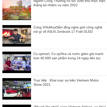
Ngành Công Thương nỗ lực vượt khó thực hiện
thắng lợi nhiệm vụ năm 2022
Cùng ViVuMuaSắm lắng nghe giới công nghệ
nói gì về ASUS Zenbook 17 Fold OLED
Co.opmart, Co.opXtra cả nước giảm giá mạnh
hơn 40.000 sản phẩm trong 14 ngày liên tục
Trực tiếp : Khai mạc sự kiện Vietnam Motor
Show 2022
“Nhanh lên nhé!” cùng Vietnam Airlines, ca khúc