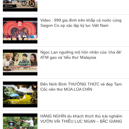
Video : 999 gia đình trên khắp cả nước cùng
Saigon Co.op xác lập kỷ lục Việt Nam
Ngọc Lan ngưỡng mộ hôn nhân của 'cha đẻ'
ATM gạo và 'tiểu thư' Malaysia
Đến Ninh Bình THƯỞNG THỨC vẻ đẹp Tam
Cốc nên thơ MÙA LÚA CHÍN
HÀNG NGHÌN du khách thích thú trải nghiệm
VƯỜN VẢI THIỀU LỤC NGẠN – BẮC GIANG