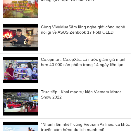
Cùng ViVuMuaSắm lắng nghe giới công nghệ
nói gì về ASUS Zenbook 17 Fold OLED
Co.opmart, Co.opXtra cả nước giảm giá mạnh
hơn 40.000 sản phẩm trong 14 ngày liên tục
Trực tiếp : Khai mạc sự kiện Vietnam Motor
Show 2022
“Nhanh lên nhé!” cùng Vietnam Airlines, ca khúc
truyền cảm hứng du lịch mạnh mẽ