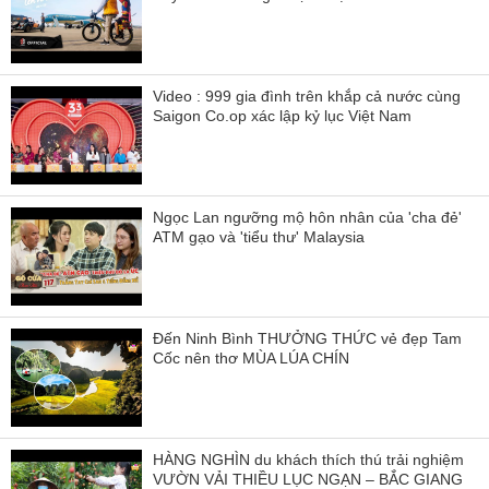
Video : 999 gia đình trên khắp cả nước cùng
Saigon Co.op xác lập kỷ lục Việt Nam
Ngọc Lan ngưỡng mộ hôn nhân của 'cha đẻ'
ATM gạo và 'tiểu thư' Malaysia
Đến Ninh Bình THƯỞNG THỨC vẻ đẹp Tam
Cốc nên thơ MÙA LÚA CHÍN
HÀNG NGHÌN du khách thích thú trải nghiệm
VƯỜN VẢI THIỀU LỤC NGẠN – BẮC GIANG