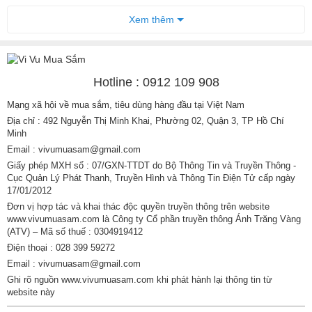
Xem thêm
Hotline : 0912 109 908
Mạng xã hội về mua sắm, tiêu dùng hàng đầu tại Việt Nam
Địa chỉ : 492 Nguyễn Thị Minh Khai, Phường 02, Quận 3, TP Hồ Chí
Minh
Email : vivumuasam@gmail.com
Giấy phép MXH số : 07/GXN-TTDT do Bộ Thông Tin và Truyền Thông -
Cục Quản Lý Phát Thanh, Truyền Hình và Thông Tin Điện Tử cấp ngày
17/01/2012
Đơn vị hợp tác và khai thác độc quyền truyền thông trên website
www.vivumuasam.com là Công ty Cổ phần truyền thông Ánh Trăng Vàng
(ATV) – Mã số thuế : 0304919412
Điện thoại : 028 399 59272
Email : vivumuasam@gmail.com
Ghi rõ nguồn www.vivumuasam.com khi phát hành lại thông tin từ
website này