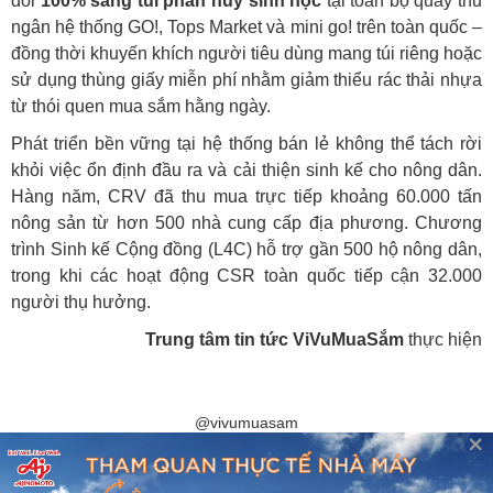
đổi
100% sang túi phân hủy sinh học
tại toàn bộ quầy thu
ngân hệ thống GO!, Tops Market và mini go! trên toàn quốc –
đồng thời khuyến khích người tiêu dùng mang túi riêng hoặc
sử dụng thùng giấy miễn phí nhằm giảm thiểu rác thải nhựa
từ thói quen mua sắm hằng ngày.
Phát triển bền vững tại hệ thống bán lẻ không thể tách rời
khỏi việc ổn định đầu ra và cải thiện sinh kế cho nông dân.
Hàng năm, CRV đã thu mua trực tiếp khoảng 60.000 tấn
nông sản từ hơn 500 nhà cung cấp địa phương. Chương
trình Sinh kế Cộng đồng (L4C) hỗ trợ gần 500 hộ nông dân,
trong khi các hoạt động CSR toàn quốc tiếp cận 32.000
người thụ hưởng.
Trung tâm tin tức ViVuMuaSắm
thực hiện
@vivumuasam