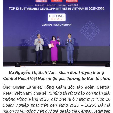
Bà Nguyễn Thị Bích Vân - Giám đốc Truyền thông
Central Retail Việt Nam nhận giải thưởng từ Ban tổ chức
Ông Olivier Langlet,
Tổng Giám đốc tập đoàn Central
Retail Việt Nam
, chia sẻ:
“Chúng tôi rất tự hào đón nhận giải
thưởng Rồng Vàng 2026, đặc biệt là ở hạng mục “Top 10
Doanh nghiệp phát triển bền vững 2025 – 2026”. Đây là
nguồn cổ vũ, động viên quý giá để tập thể Central Retail tiếp