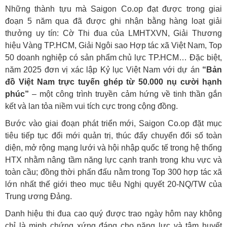
Những thành tựu mà Saigon Co.op đạt được trong giai
đoạn 5 năm qua đã được ghi nhận bằng hàng loạt giải
thưởng uy tín: Cờ Thi đua của LMHTXVN, Giải Thương
hiệu Vàng TP.HCM, Giải Ngôi sao Hợp tác xã Việt Nam, Top
50 doanh nghiệp có sản phẩm chủ lực TP.HCM… Đặc biệt,
năm 2025 đơn vị xác lập Kỷ lục Việt Nam với dự án
“Bản
đồ Việt Nam trực tuyến ghép từ 50.000 nụ cười hạnh
phúc”
– một công trình truyền cảm hứng về tinh thần gắn
kết và lan tỏa niềm vui tích cực trong cộng đồng.
Bước vào giai đoạn phát triển mới, Saigon Co.op đặt mục
tiêu tiếp tục đổi mới quản trị, thúc đẩy chuyển đổi số toàn
diện, mở rộng mạng lưới và hội nhập quốc tế trong hệ thống
HTX nhằm nâng tầm năng lực cạnh tranh trong khu vực và
toàn cầu; đồng thời phấn đấu nằm trong Top 300 hợp tác xã
lớn nhất thế giới theo mục tiêu Nghị quyết 20-NQ/TW của
Trung ương Đảng.
Danh hiệu thi đua cao quý được trao ngày hôm nay không
chỉ là minh chứng xứng đáng cho năng lực và tâm huyết