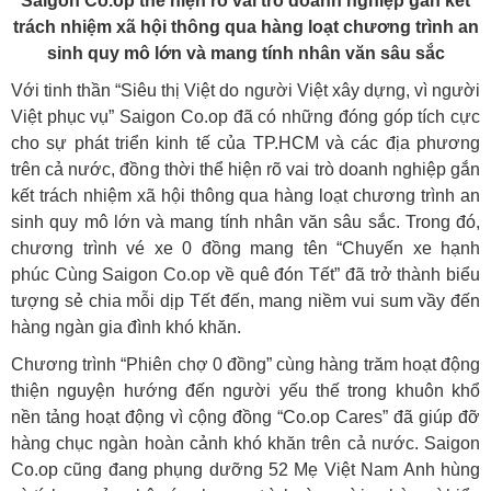
Saigon Co.op thể hiện rõ vai trò doanh nghiệp gắn kết
trách nhiệm xã hội thông qua hàng loạt chương trình an
sinh quy mô lớn và mang tính nhân văn sâu sắc
Với tinh thần “Siêu thị Việt do người Việt xây dựng, vì người
Việt phục vụ” Saigon Co.op đã có những đóng góp tích cực
cho sự phát triển kinh tế của TP.HCM và các địa phương
trên cả nước, đồng thời thể hiện rõ vai trò doanh nghiệp gắn
kết trách nhiệm xã hội thông qua hàng loạt chương trình an
sinh quy mô lớn và mang tính nhân văn sâu sắc. Trong đó,
chương trình vé xe 0 đồng mang tên “Chuyến xe hạnh
phúc
Cùng Saigon Co.op về quê đón Tết” đã trở thành biểu
tượng sẻ chia mỗi dịp Tết đến, mang niềm vui sum vầy đến
hàng ngàn gia đình khó khăn.
Chương trình “Phiên chợ 0 đồng” cùng hàng trăm hoạt động
thiện nguyện hướng đến người yếu thế trong khuôn khổ
nền tảng hoạt động vì cộng đồng “Co.op Cares” đã giúp đỡ
hàng chục ngàn hoàn cảnh khó khăn trên cả nước. Saigon
Co.op cũng đang phụng dưỡng 52 Mẹ Việt Nam Anh hùng