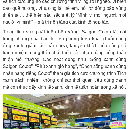
và tích cực ủng hộ các chương trình vì người nghèo, vì biển
đảo quê hương, vì tương lai trẻ em, hỗ trợ đồng bào vùng
thiên tai… thể hiện sâu sắc triết lý “Mình vì mọi người, mọi
người vì mình” – giá trị nền tảng của kinh tế hợp tác.
Trong lĩnh vực phát triển bền vững, Saigon Co.op là một
trong những nhà bán lẻ tiên phong triển khai chuỗi cung
ứng xanh, giảm rác thải nhựa, khuyến khích tiêu dùng có
trách nhiệm, đồng thời phát triển các nhãn hàng riêng thân
thiện môi trường. Các hoạt động như “Sống xanh cùng
Saigon Co.op”, “Phủ xanh giỏ hàng”, “Chọn sống xanh cùng
nhãn hàng riêng Co.op” tham gia tích cực chương trình Tích
xanh trách nhiệm, không chỉ tạo thói quen tiêu dùng xanh
mà còn thúc đẩy kinh tế xanh, kinh tế tuần hoàn trong xã hội.