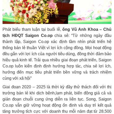
Phát biểu tham luận tại buổi lễ,
ông Vũ Anh Khoa – Chủ
tịch HĐQT Saigon Co.op
chia sẻ: “Từ những ngày đầu
thành lập, Saigon Co.op xác định tầm nhìn phát triển hệ
thống bán lẻ thuần Việt vì lợi ích cộng đồng. Mọi hoạt động
đều gắn với lợi ích của người tiêu dùng, đồng thời đảm bảo
hiệu quả kinh tế. Trải qua nhiều giai đoạn phát triển, Saigon
Co.op luôn kiên định định hướng hợp tác, chia sẻ lợi ích,
hướng đến mục tiêu phát triển bền vững và trách nhiệm
cùng với xã hội”
Giai đoạn 2020 – 2025 là thời kỳ đầy thử thách đối với thị
trường bán lẻ khi dịch bệnh,lạm phát, biến động giá cả và
gián đoạn chuỗi cung ứng diễn ra liên tục. Song, Saigon
Co.op vẫn giữ vững hoạt động ổn định và duy trì kết quả
tăng trưởng tích cực với doanh thu mỗi năm đạt từ 28.500