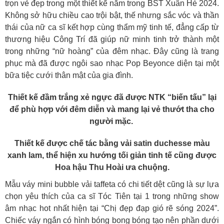
trọn vẻ đẹp trong một thiết kế nằm trong BST Xuân Hè 2024.
Không sở hữu chiều cao trội bật, thế nhưng sắc vóc và thần
thái của nữ ca sĩ kết hợp cùng thẩm mỹ tinh tế, đẳng cấp từ
thương hiệu Công Trí đã giúp nữ minh tinh trở thành một
trong những “nữ hoàng” của đêm nhạc. Đây cũng là trang
phục mà đã được ngôi sao nhạc Pop Beyonce diện tại một
bữa tiệc cưới thân mật của gia đình.
Thiết kế đầm trắng xẻ ngực đã được NTK “biến tấu” lại
để phù hợp với đêm diễn và mang lại vẻ thướt tha cho
người mặc.
Thiết kế được chế tác bằng vải satin duchesse màu
xanh lam, thể hiện xu hướng tối giản tinh tế cũng được
Hoa hậu Thu Hoài ưa chuộng.
Mẫu váy mini bubble vải taffeta có chi tiết dệt cũng là sự lựa
chọn yêu thích của ca sĩ Tóc Tiên tại 1 trong những show
âm nhạc hot nhất hiện tại “Chị đẹp đạp gió rẽ sóng 2024”.
Chiếc váy ngắn có hình bóng bong bóng tạo nên phần dưới