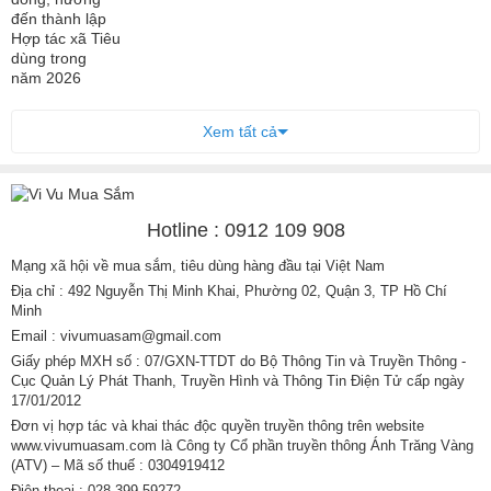
Xem tất cả
Hotline : 0912 109 908
Mạng xã hội về mua sắm, tiêu dùng hàng đầu tại Việt Nam
Địa chỉ : 492 Nguyễn Thị Minh Khai, Phường 02, Quận 3, TP Hồ Chí
Minh
Email : vivumuasam@gmail.com
Giấy phép MXH số : 07/GXN-TTDT do Bộ Thông Tin và Truyền Thông -
Cục Quản Lý Phát Thanh, Truyền Hình và Thông Tin Điện Tử cấp ngày
17/01/2012
Đơn vị hợp tác và khai thác độc quyền truyền thông trên website
www.vivumuasam.com là Công ty Cổ phần truyền thông Ánh Trăng Vàng
(ATV) – Mã số thuế : 0304919412
Điện thoại : 028 399 59272