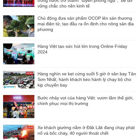
trong nước trở thành “tuyến phòng ngự”, “bệ đỡ”
vững chắc cho nền kinh tế
Chủ động đưa sản phẩm OCOP lên sàn thương
mại điện tử, tạo đầu ra ổn định cho nông sản địa
phương
Hàng Việt tạo sức hút lớn trong Online Friday
2024
Hàng nghìn xe kẹt cứng suốt 5 giờ ở sân bay Tân
Sơn Nhất, hành khách kéo hành lý chạy bộ cho
kịp chuyến bay
Bước nhảy vọt của hàng Việt: vươn tầm thế giới,
chinh phục mọi thị trường
Xe khách giường nằm ở Đăk Lăk đang chạy phát
nổ và bốc cháy, 40 người thoát chết