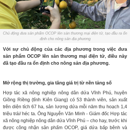
Chủ động đưa sản phẩm OCOP lên sàn thương mại điện tử, tạo đầu ra ổn
định cho nông sản địa phương
Với sự chủ động của các địa phương trong việc đưa
sản phẩm OCOP lên sàn thương mại điện tử, điều này
đã tạo đầu ra ổn định cho nông sản địa phương.
Mở rộng thị trường, gia tăng giá trị từ nền tảng số
Hợp tác xã nông nghiệp nông dân dứa Vĩnh Phú, huyện
Giồng Riềng (tỉnh Kiên Giang) có 53 thành viên, sản xuất
trên diện tích 67 ha, sản lượng dứa mỗi năm thu hoạch 1,4
triệu trái/ héc ta. Ông Nguyễn Văn Minh - Giám đốc Hợp tác
xã nông nghiệp nông dân dứa Vĩnh Phú – cho hay, trước khi
được công nhận sản phẩm OCOP, giá dứa bấp bênh và