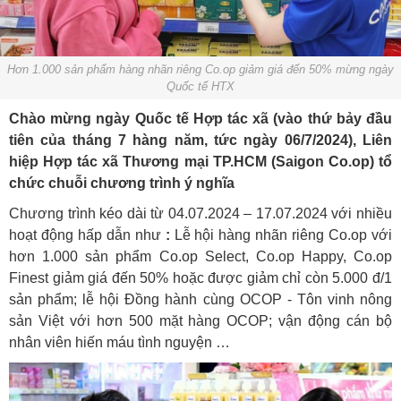
Hơn 1.000 sản phẩm hàng nhãn riêng Co.op giảm giá đến 50% mừng ngày
Quốc tế HTX
Chào mừng ngày Quốc tế Hợp tác xã (vào thứ bảy đầu
tiên của tháng 7 hàng năm, tức ngày 06/7/2024), Liên
hiệp Hợp tác xã Thương mại TP.HCM (Saigon Co.op) tổ
chức chuỗi chương trình ý nghĩa
Chương trình kéo dài từ 04.07.2024 – 17.07.2024 với nhiều
hoạt động hấp dẫn như
:
Lễ hội hàng nhãn riêng Co.op với
hơn 1.000 sản phẩm Co.op Select, Co.op Happy, Co.op
Finest giảm giá đến 50% hoặc được giảm chỉ còn 5.000 đ/1
sản phẩm; lễ hội Đồng hành cùng OCOP - Tôn vinh nông
sản Việt với hơn 500 mặt hàng OCOP; vận động cán bộ
nhân viên hiến máu tình nguyện …