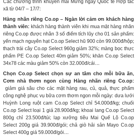
Các chương trình khuyến mãi Mừng ngày Quốc tế Hợp tác
xã từ 04/7 – 17/7:
Hàng nhãn riêng Co.op – Ngàn lời cảm ơn khách hàng
thành viên:
khách hàng thành viên khi mua mặt hàng nhãn
riêng Co.op được nhân 3 số điểm tích lũy cho 01 sản phẩm:
yến mạch nguyên hạt Co.op Select hũ 900 còn 99.000đ/hộp;
thạch trái cây Co.op Select 960g giảm 32%; màng bọc thực
phẩm PE Co.op Select 40m giảm 50%; khăn Co.op Select
34x78 các màu giảm 50% còn 32.000đ/cái…
Chọn Co.op Select chọn sự an tâm cho mỗi bữa ăn,
Cơm nhà thơm ngon cùng Hàng nhãn riêng Co.op:
giảm giá sâu cho các mặt hàng rau, củ, quả, thực phẩm
công nghệ phục vụ bữa cơm thơm ngon mỗi ngày: dưa lưới
Huỳnh Long ruột cam Co.op Select chỉ 54.000đ/kg; chuối
Co.op Select loại 1 giá 28.900đ/kg; khoai lang Co.op Select
800g chỉ 23.500đ/túi; lạp xưởng tiêu Mai Quế Lộ Co.op
Select 200g giá 39.900đ/gói; chả giò hải sản Mayo Co.op
Select 400g giá 59.000đ/gói…