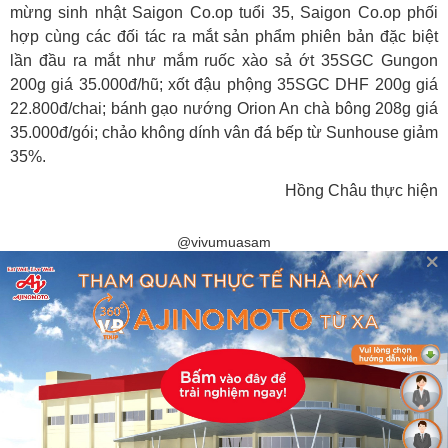
mừng sinh nhật Saigon Co.op tuổi 35, Saigon Co.op phối
hợp cùng các đối tác ra mắt sản phẩm phiên bản đặc biệt
lần đầu ra mắt như mắm ruốc xào sả ớt 35SGC Gungon
200g giá 35.000đ/hũ; xốt đậu phộng 35SGC DHF 200g giá
22.800đ/chai; bánh gạo nướng Orion An chà bông 208g giá
35.000đ/gói; chảo không dính vân đá bếp từ Sunhouse giảm
35%.
Hồng Châu thực hiện
@vivumuasam