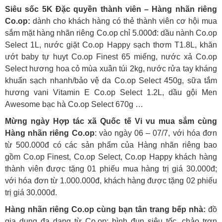
Siêu sốc 5K Đặc quyền thành viên – Hàng nhãn riêng
Co.op:
dành cho khách hàng có thẻ thành viên cơ hội mua
sắm mặt hàng nhãn riêng Co.op chỉ 5.000đ: dầu nành Co.op
Select 1L, nước giặt Co.op Happy sạch thơm T1.8L, khăn
ướt baby tự huyt Co.op Finest 65 miếng, nước xả Co.op
Select hương hoa cỏ mùa xuân túi 2kg, nước rửa tay kháng
khuẩn sạch nhanh/bảo vệ da Co.op Select 450g, sữa tắm
hương vani Vitamin E Co.op Select 1.2L, dầu gội Men
Awesome bạc hà Co.op Select 670g …
Mừng ngày Hợp tác xã Quốc tế Vi vu mua sắm cùng
Hàng nhãn riêng Co.op
: vào ngày 06 – 07/7, với hóa đơn
từ 500.000đ có các sản phẩm của Hàng nhãn riêng bao
gồm Co.op Finest, Co.op Select, Co.op Happy khách hàng
thành viên được tặng 01 phiếu mua hàng trị giá 30.000đ;
với hóa đơn từ 1.000.000đ, khách hàng được tặng 02 phiếu
trị giá 30.000đ.
Hàng nhãn riêng Co.op cùng bạn tân trang bếp nhà:
đồ
gia dụng đa dạng từ Co.op: bình đun siêu tốc, chảo trơn