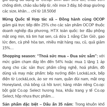
chống dính, chảo sâu bếp từ, nồi inox 3 đáy, bộ drap giường
các size, khăn… chỉ từ 18.500đ
Mừng Quốc tế Hợp tác xã
– Đồng hành cùng OCOP
giảm giá trực tiếp đến 25% cho các sản phẩm OCOP thuộc
doanh nghiệp địa phương, HTX toàn quốc: bơ đậu phộng
mật ong mịn, trà tim hạt sen, cá dứa 1 nắng Cần Giờ, gạo
lức đen, cà phê hòa tan, nhiều mặt hàng rau, củ, quả giảm
15%…
Shopping season
:
“Thoả sức mua – Đua sức sắm”:
với
mức giảm chạm đáy lên đến 54% hoặc mua 1 tặng 1 áp
dụng cho các sản thực phẩm công nghệ, hoá phẩm, đồ
dùng và may mặc phẩm: bếp nướng điện Lock&Lock, bếp
điện từ Lock&Lock, áo sơ mi nam, quần đùi nam, mật ong
Honeyland, chà bông cá hồi tươi; hàng nhãn riêng Co.op:
bột giặt Co.op Select hương hoa, khẩu trang y tế Co.op
Select, hộp nhựa thực phẩm…
Sản phẩm đặc biệt – Dấu ấn 35 năm:
Trong khuôn khổ