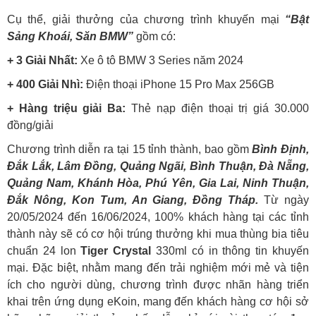
Cụ thể, giải thưởng của chương trình khuyến mại
“Bật
Sảng Khoái, Săn BMW”
gồm có:
+ 3 Giải Nhất:
Xe ô tô BMW 3 Series năm 2024
+ 400 Giải Nhì:
Điện thoại iPhone 15 Pro Max 256GB
+ Hàng triệu giải Ba:
Thẻ nạp điện thoại trị giá 30.000
đồng/giải
Chương trình diễn ra tại 15 tỉnh thành, bao gồm
Bình Định,
Đắk Lắk, Lâm Đồng, Quảng Ngãi, Bình Thuận, Đà Nẵng,
Quảng Nam, Khánh Hòa, Phú Yên, Gia Lai, Ninh Thuận,
Đắk Nông, Kon Tum, An Giang, Đồng Tháp.
Từ ngày
20/05/2024 đến 16/06/2024, 100% khách hàng tại các tỉnh
thành này sẽ có cơ hội trúng thưởng khi mua thùng bia tiêu
chuẩn 24 lon
Tiger Crystal
330ml có in thông tin khuyến
mại. Đặc biệt, nhằm mang đến trải nghiệm mới mẻ và tiện
ích cho người dùng, chương trình được nhãn hàng triển
khai trên ứng dụng eKoin, mang đến khách hàng cơ hội sở