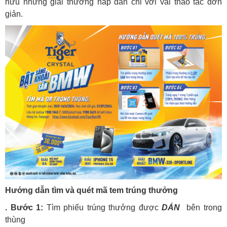
hữu những giải thưởng hấp dẫn chỉ với vài thao tác đơn
giản.
Hướng dẫn tìm và quét mã tem trúng thưởng
. Bước 1:
Tìm phiếu trúng thưởng được
DÁN
bên trong
thùng