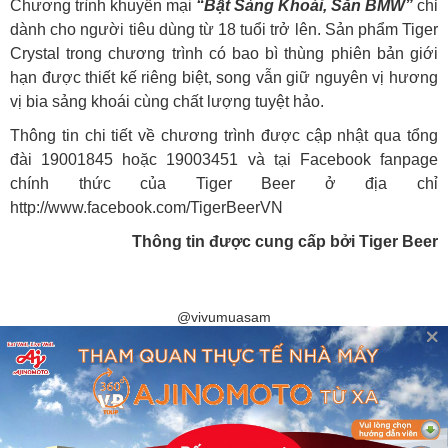
Chương trình khuyến mại
“Bật Sảng Khoái, Săn BMW”
chỉ
dành cho người tiêu dùng từ 18 tuổi trở lên. Sản phẩm Tiger
Crystal trong chương trình có bao bì thùng phiên bản giới
hạn được thiết kế riêng biệt, song vẫn giữ nguyên vị hương
vị bia sảng khoái cùng chất lượng tuyệt hảo.
Thông tin chi tiết về chương trình được cập nhật qua tổng
đài 19001845 hoặc 19003451 và tại Facebook fanpage
chính thức của Tiger Beer ở địa chỉ
http://www.facebook.com/TigerBeerVN
Thông tin được cung cấp bởi Tiger Beer
@vivumuasam