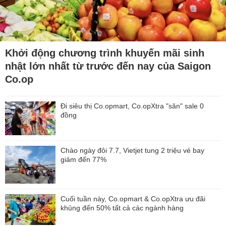
Khởi động chương trình khuyến mãi sinh
nhật lớn nhất từ trước đến nay của Saigon
Co.op
Đi siêu thị Co.opmart, Co.opXtra "săn" sale 0
đồng
Chào ngày đôi 7.7, Vietjet tung 2 triệu vé bay
giảm đến 77%
Cuối tuần này, Co.opmart & Co.opXtra ưu đãi
khủng đến 50% tất cả các ngành hàng