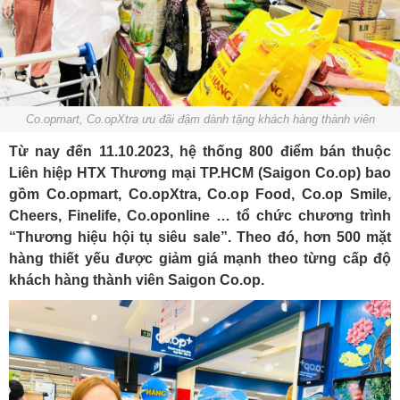
Co.opmart, Co.opXtra ưu đãi đậm dành tặng khách hàng thành viên
Từ nay đến 11.10.2023, hệ thống 800 điểm bán thuộc
Liên hiệp HTX Thương mại TP.HCM (Saigon Co.op) bao
gồm Co.opmart, Co.opXtra, Co.op Food, Co.op Smile,
Cheers, Finelife, Co.oponline … tổ chức chương trình
“Thương hiệu hội tụ siêu sale”. Theo đó, hơn 500 mặt
hàng thiết yếu được giảm giá mạnh theo từng cấp độ
khách hàng thành viên Saigon Co.op.