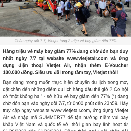
Chào ngày đôi 7.7, Vietjet tung 2 triệu vé bay giảm đến 77%
Hàng triệu vé máy bay giảm 77% đang chờ đón bạn duy
nhất ngày 7/7 tại website
www.vietjetair.com
và ứng
dụng điện thoại Vietjet Air, nhận thêm E-Voucher
100.000 đồng. Siêu ưu đãi trong tầm tay, Vietjet thôi!
Bạn đang mong muốn thực hiện chuyến du lịch trong mơ,
đặt chân đến những điểm du lịch hàng đầu thế giới? Cơ hội
có “một không hai” - sở hữu vé bay giảm đến 77% (*) đang
chờ đón bạn vào ngày đôi 7/7, từ 0h00 phút đến 23h59. Hãy
truy cập ngay website
www.vietjetair.com
, ứng dụng Vietjet
Air và nhập mã SUMMER77 để tận hưởng niềm vui bay
khắp Việt Nam và quốc tế với thời gian bay linh hoạt từ