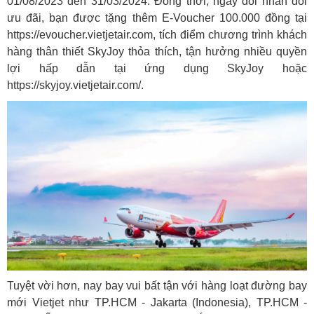
01/08/2023 đến 31/03/2024. Đồng thời, ngày đôi nhân đôi
ưu đãi, bạn được tặng thêm E-Voucher 100.000 đồng tại
https://evoucher.vietjetair.com
, tích điểm chương trình khách
hàng thân thiết SkyJoy thỏa thích, tận hưởng nhiều quyền
lợi hấp dẫn tại ứng dụng SkyJoy hoặc
https://skyjoy.vietjetair.com/
.
Tuyệt vời hơn, nay bay vui bất tận với hàng loạt đường bay
mới Vietjet như TP.HCM - Jakarta (Indonesia), TP.HCM -