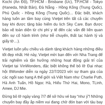
Kochi (Ấn Độ), TP.HCM - Brisbane (Úc), TP.HCM - Tokyo
(Haneda, Nhật Bản), Đà Nẵng - Hồng Kông (Trung Quốc),
Phú Quốc - Hồng Kông (Trung Quốc)… Đặc biệt, khách
hàng luôn an tâm bay cùng Vietjet trên tất cả các chuyến
bay khi được tặng bảo hiểm du lịch Sky Care. Bạn được
bảo vệ toàn diện từ chi phí y tế đến các vấn đề liên quan
đến sự cố hành trình (như trễ chuyến, thất lạc hành lý và
giấy tờ…).
Vietjet luôn yêu chiều và dành tặng khách hàng những điều
tốt đẹp nhất. Hè này, Vietjet mời bạn đến với Nha Trang để
trải nghiệm và tận hưởng những hoạt động giải trí của
Vietjet tại VinWonders, đặc biệt không thể bỏ lỡ Đại nhạc
hội 8Wonder diễn ra ngày 22/7/2023 với sự tham gia của
các ngôi sao hạng A thế giới và Việt Nam như Charlie Puth,
Hà Anh Tuấn, Hồ Ngọc Hà, Hiếu Thứ Hai, Mono, TLinh,
Amee, DJ Mie.
Đừng bỏ lỡ ngày vàng 7/7 để sở hữu vé bay “như ý”! Những
chuyến bay đầy ắp niềm vui đang chờ đón bạn với tàu bay