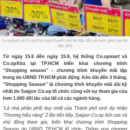
Co.opmart và Co.opXtra tung khuyến mãi hè hấp dẫn với mức giảm giá lên
đến 59%
Từ ngày 15.6 đến ngày
15.9
, hệ thống Co.opmart và
Co.opXtra tại TP.HCM triển khai chương trình
“Shopping season” – chương trình khuyến mãi tập
trung do UBND TP.HCM phát động. Kéo dài đến 3 tháng,
“Shopping Season” là chương trình khuyến mãi dài kỳ
nhất do Saigon Co.op tổ chức cùng với sự tham gia của
hơn 1.000 đối tác của tất cả các ngành hàng.
“Là nhà phân phối duy nhất của Thành phố vinh dự nhận
“Thương hiệu vàng” 2 lần liên tiếp, Saigon Co.op tích cực và
chủ động tham gia, triển khai chương trình Shopping
Season do UBND TP.HCM tổ chức. Thông qua chương