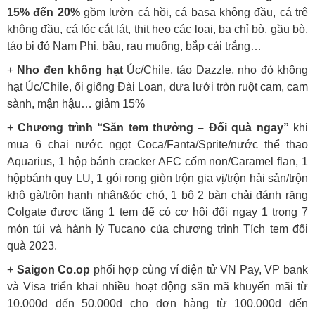
15% đến 20%
gồm lườn cá hồi, cá basa không đầu, cá trê
không đầu, cá lóc cắt lát, thịt heo các loại, ba chỉ bò, gầu bò,
táo bi đỏ Nam Phi, bầu, rau muống, bắp cải trắng…
+
Nho đen không hạt
Úc/Chile, táo Dazzle, nho đỏ không
hạt Úc/Chile, ổi giống Đài Loan, dưa lưới tròn ruột cam, cam
sành, mận hậu… giảm 15%
+
Chương trình “Săn tem thưởng – Đổi quà ngay”
khi
mua 6 chai nước ngọt Coca/Fanta/Sprite/nước thể thao
Aquarius, 1 hộp bánh cracker AFC cốm non/Caramel flan, 1
hộpbánh quy LU, 1 gói rong giòn trộn gia vị/trộn hải sản/trộn
khô gà/trộn hạnh nhân&óc chó, 1 bộ 2 bàn chải đánh răng
Colgate được tặng 1 tem để có cơ hội đổi ngay 1 trong 7
món túi và hành lý Tucano của chương trình Tích tem đổi
quà 2023.
+
Saigon Co.op
phối hợp cùng ví điện tử VN Pay, VP bank
và Visa triển khai nhiều hoạt động săn mã khuyến mãi từ
10.000đ đến 50.000đ cho đơn hàng từ 100.000đ đến