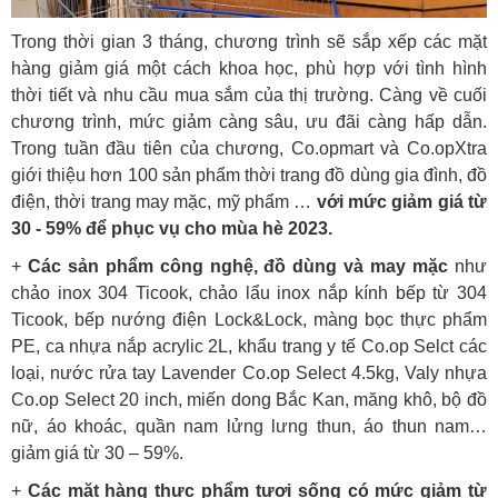
Trong thời gian 3 tháng, chương trình sẽ sắp xếp các mặt
hàng giảm giá một cách khoa học, phù hợp với tình hình
thời tiết và nhu cầu mua sắm của thị trường. Càng về cuối
chương trình, mức giảm càng sâu, ưu đãi càng hấp dẫn.
Trong tuần đầu tiên của chương, Co.opmart và Co.opXtra
giới thiệu hơn 100 sản phẩm thời trang đồ dùng gia đình, đồ
điện, thời trang may mặc, mỹ phẩm …
với mức giảm giá từ
30 - 59% để phục vụ cho mùa hè 2023.
+
Các sản phẩm công nghệ, đồ dùng và may mặc
như
chảo inox 304 Ticook, chảo lẩu inox nắp kính bếp từ 304
Ticook, bếp nướng điện Lock&Lock, màng bọc thực phẩm
PE, ca nhựa nắp acrylic 2L, khẩu trang y tế Co.op Selct các
loại, nước rửa tay Lavender Co.op Select 4.5kg, Valy nhựa
Co.op Select 20 inch, miến dong Bắc Kan, măng khô, bộ đồ
nữ, áo khoác, quần nam lửng lưng thun, áo thun nam…
giảm giá từ 30 – 59%.
+
Các mặt hàng thực phẩm tươi sống có mức giảm từ