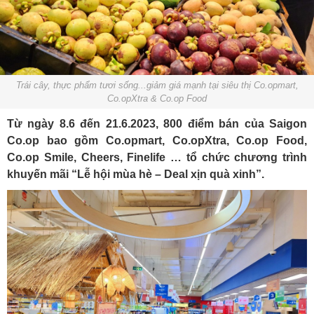
Trái cây, thực phẩm tươi sống...giảm giá mạnh tại siêu thị Co.opmart,
Co.opXtra & Co.op Food
Từ ngày 8.6 đến 21.6.2023, 800 điểm bán của Saigon
Co.op bao gồm Co.opmart, Co.opXtra, Co.op Food,
Co.op Smile, Cheers, Finelife … tổ chức chương trình
khuyến mãi “Lễ hội mùa hè – Deal xịn quà xinh”.