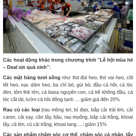
Các hoạt động khác trong chương trình “Lễ hội mùa hè
– Deal xịn quà xinh”:
Các mặt hàng tươi sống
như thịt đùi heo, thịt vai heo, cốt
lết heo, nạc dăm heo, ba chỉ bò, gùi bò, đầu cá hồi, cá lóc
đen, tôm thẻ lớn, cá basa nguyên con, cá trê không đầu, cá
lóc cắt lát, lườn cá hồi đông lạnh … giảm giá đến 20%
Rau củ các loại
(rau mồng tơi, bí đao, bắp cải trái tim, cải
caron, cải xạy, cần tây, bầu, rau muống, bắp cải trắng, khoai
tây, cà tím, củ cải trắng, khoai lang …: giảm 15%
Các sản phẩm chăm sóc cơ thể, chăm sóc cá nhân, tẩy