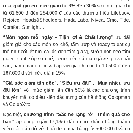
rửa, giặt giũ có mức giảm từ 3% đến 30%
với mức giá chỉ
từ 61.800 đ đến 254.000 đ của các thương hiệu Lifebuoy,
Rejoice, Heads&Shoulders, Hada Labo, Nivea, Omo, Tide,
Comfort, Sunlight…
“Món ngon mỗi ngày – Tiện lợi & Chất lượng”
ưu đãi
giảm giá cho các món sơ chế, tẩm ướp và ready-to-eat cụ
thể như cốt lết rim, cá lóc đen tẩm gia vị, sườn non heo tẩm
gia vị, canh súp sơ chế, cơm chiên cá mặn gà xé, pizza hải
sản, bánh mandu thịt & bắp với giá chỉ còn từ 19.500 đ đến
167.600 đ với mức giảm 15%
“Giá sốc giảm tận gốc”, “Siêu ưu đãi” , “Mua nhiều ưu
đãi lớn”
với mức giảm lên đến 50% là các chương trình
khuyến mãi có điều kiện đặc trưng của hệ thống Co.opmart
và Co.opXtra.
Đặc biệt,
chương trình “Sắc hè rạng rỡ - Thêm quà cho
bạn”
áp dụng ngày 17,18/6 dành cho khách hàng thành
viên các cấp độ với hoá đơn mua hàng từ 500.000 đ và có