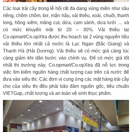
Các loại trái cây trong lễ hội rất đa dạng vùng miền như sầu
riêng, chôm chôm, bơ, mận hậu, vải thiều, xoài, chuối, thanh
long, hồng xiêm, măng cụt, dứa, cam sành, dưa lưới … và
có mức khuyến mãi từ 20 – 30%. Vải thiều tại
Co.opmart/Co.opXtra được thu hoạch tại 2 vùng nguyên liệu
vải thiều lớn nhất cả nước là Lục Ngạn (Bắc Giang) và
Thanh Hà (Hải Dương). Vải thiều sẽ có mức giá càng lúc
càng giảm khi dần bước vào chính vụ. Để có mức giá tốt
nhất thị trường này, Co.opmart/Co.opXtra đã nỗ lực trong
việc tìm kiếm nguồn hàng chất lượng cao trên cả nước để
đưa vào siêu thị. Các đơn vị cung ứng các mặt hàng trái cây
cho của siêu thị đều phải bảo đảm nguồn gốc, tiêu chuẩn
VIETGap, chất lượng và an toàn vệ sinh thực phẩm.