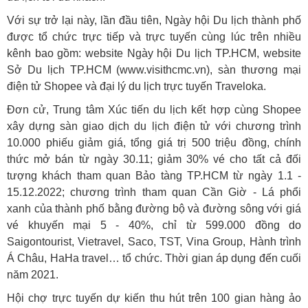
Với sự trở lại này, lần đầu tiên, Ngày hội Du lịch thành phố
được tổ chức trực tiếp và trực tuyến cùng lúc trên nhiều
kênh bao gồm: website Ngày hội Du lịch TP.HCM, website
Sở Du lịch TP.HCM (www.visithcmc.vn), sàn thương mại
điện tử Shopee và đại lý du lịch trực tuyến Traveloka.
Đơn cử, Trung tâm Xúc tiến du lịch kết hợp cùng Shopee
xây dựng sàn giao dịch du lịch điện tử với chương trình
10.000 phiếu giảm giá, tổng giá trị 500 triệu đồng, chính
thức mở bán từ ngày 30.11; giảm 30% vé cho tất cả đối
tượng khách tham quan Bảo tàng TP.HCM từ ngày 1.1 -
15.12.2022; chương trình tham quan Cần Giờ - Lá phổi
xanh của thành phố bằng đường bộ và đường sông với giá
vé khuyến mại 5 - 40%, chỉ từ 599.000 đồng do
Saigontourist, Vietravel, Saco, TST, Vina Group, Hành trình
Á Châu, HaHa travel… tổ chức. Thời gian áp dụng đến cuối
năm 2021.
Hội chợ trực tuyến dự kiến thu hút trên 100 gian hàng ảo