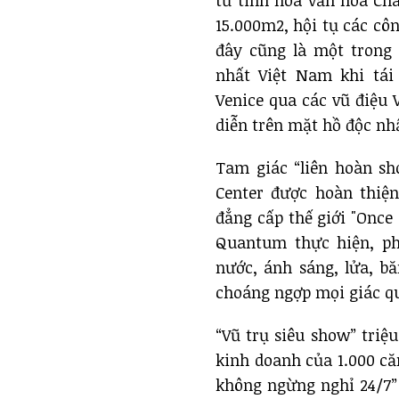
từ tinh hoa văn hóa Ch
15.000m2, hội tụ các côn
đây cũng là một tron
nhất Việt Nam khi tái
Venice qua các vũ điệu 
diễn trên mặt hồ độc nhấ
Tam giác “liên hoàn sh
Center được hoàn thiệ
đẳng cấp thế giới "Once
Quantum thực hiện, phả
nước, ánh sáng, lửa, b
choáng ngợp mọi giác q
“Vũ trụ siêu show” triệ
kinh doanh của 1.000 că
không ngừng nghỉ 24/7”