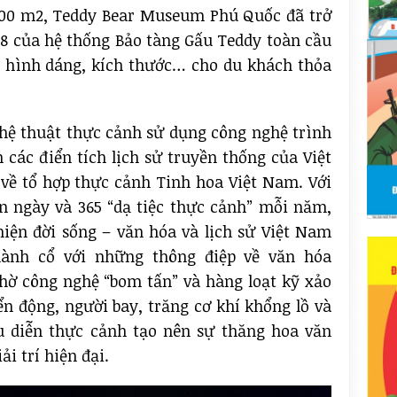
.500 m2, Teddy Bear Museum Phú Quốc đã trở
 8 của hệ thống Bảo tàng Gấu Teddy toàn cầu
ủ hình dáng, kích thước… cho du khách thỏa
hệ thuật thực cảnh sử dụng công nghệ trình
n các điển tích lịch sử truyền thống của Việt
về tổ hợp thực cảnh Tinh hoa Việt Nam. Với
n ngày và 365 “dạ tiệc thực cảnh” mỗi năm,
iện đời sống – văn hóa và lịch sử Việt Nam
hành cổ với những thông điệp về văn hóa
hờ công nghệ “bom tấn” và hàng loạt kỹ xảo
ển động, người bay, trăng cơ khí khổng lồ và
 diễn thực cảnh tạo nên sự thăng hoa văn
ải trí hiện đại.