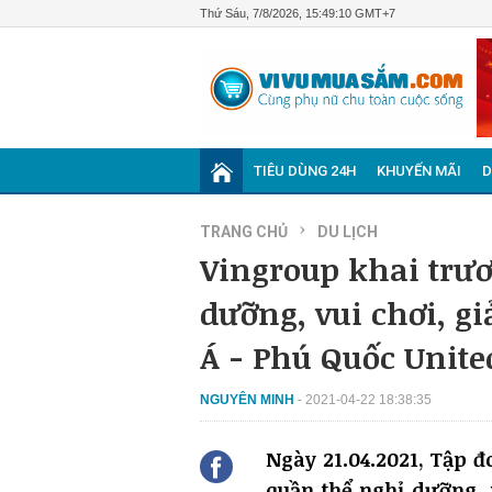
Thứ Sáu, 7/8/2026, 15:49:12 GMT+7
TIÊU DÙNG 24H
KHUYẾN MÃI
D
›
TRANG CHỦ
DU LỊCH
Vingroup khai trươ
dưỡng, vui chơi, g
Á - Phú Quốc Unite
NGUYÊN MINH
- 2021-04-22 18:38:35
Ngày 21.04.2021, Tập đ
quần thể nghỉ dưỡng, 