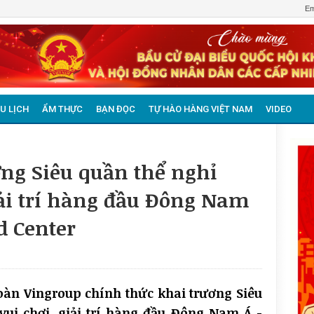
Em
U LỊCH
ẨM THỰC
BẠN ĐỌC
TỰ HÀO HÀNG VIỆT NAM
VIDEO
ng Siêu quần thể nghỉ
iải trí hàng đầu Đông Nam
d Center
oàn Vingroup chính thức khai trương Siêu
vui chơi, giải trí hàng đầu Đông Nam Á -