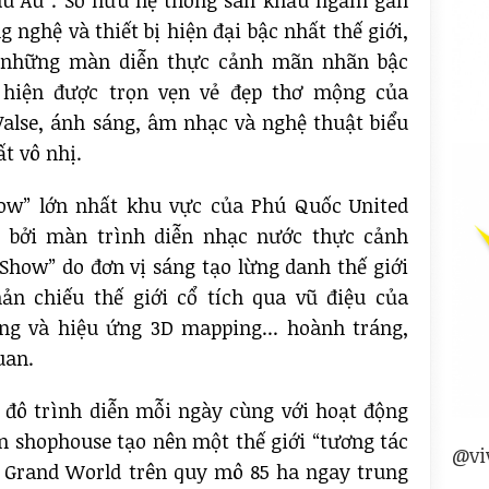
âu Âu”. Sở hữu hệ thống sân khấu ngầm gần
g nghệ và thiết bị hiện đại bậc nhất thế giới,
g những màn diễn thực cảnh mãn nhãn bậc
 hiện được trọn vẹn vẻ đẹp thơ mộng của
Valse, ánh sáng, âm nhạc và nghệ thuật biểu
t vô nhị.
ow” lớn nhất khu vực của Phú Quốc United
n bởi màn trình diễn nhạc nước thực cảnh
 Show” do đơn vị sáng tạo lừng danh thế giới
n chiếu thế giới cổ tích qua vũ điệu của
ăng và hiệu ứng 3D mapping... hoành tráng,
uan.
u đô trình diễn mỗi ngày cùng với hoạt động
n shophouse tạo nên một thế giới “tương tác
@vi
 Grand World trên quy mô 85 ha ngay trung