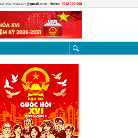
ail:
vivumuasam@gmail.com
| Hotline:
0912 109 908