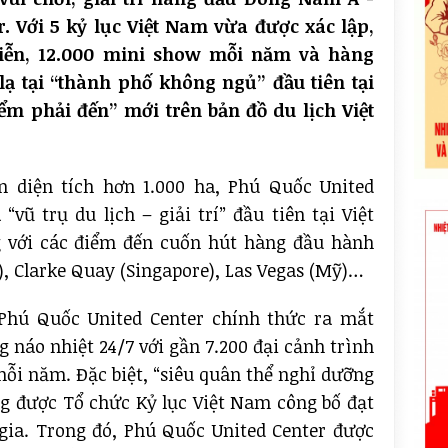
. Với 5 kỷ lục Việt Nam vừa được xác lập,
 diễn, 12.000 mini show mỗi năm và hàng
ạ tại “thành phố không ngủ” đầu tiên tại
iểm phải đến” mới trên bản đồ du lịch Việt
ên diện tích hơn 1.000 ha, Phú Quốc United
“vũ trụ du lịch – giải trí” đầu tiên tại Việt
 với các điểm đến cuốn hút hàng đầu hành
), Clarke Quay (Singapore), Las Vegas (Mỹ)…
Phú Quốc United Center chính thức ra mắt
g náo nhiệt 24/7 với gần 7.200 đại cảnh trình
mỗi năm. Đặc biệt, “siêu quân thể nghỉ dưỡng
ũng được Tổ chức Kỷ lục Việt Nam công bố đạt
 gia. Trong đó, Phú Quốc United Center được